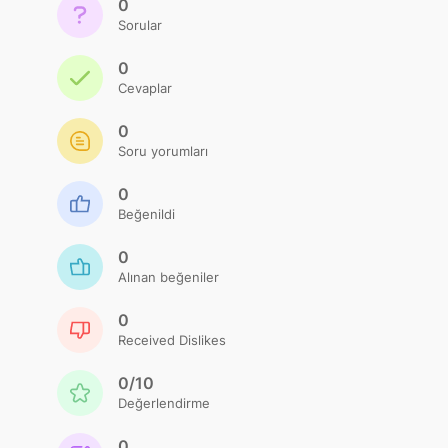
0
Sorular
0
Cevaplar
0
Soru yorumları
0
Beğenildi
0
Alınan beğeniler
0
Received Dislikes
0/10
Değerlendirme
0