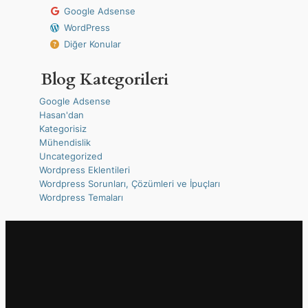
Google Adsense
WordPress
Diğer Konular
Blog Kategorileri
Google Adsense
Hasan'dan
Kategorisiz
Mühendislik
Uncategorized
Wordpress Eklentileri
Wordpress Sorunları, Çözümleri ve İpuçları
Wordpress Temaları