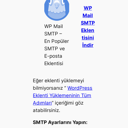
WP
Mail
SMTP
WP Mail
Eklen
SMTP –
tisini
En Popüler
İndir
SMTP ve
E-posta
Eklentisi
Eğer eklenti yüklemeyi
bilmiyorsanız ”
WordPress
Eklenti Yüklemeninin Tüm
Adımları
” içeriğimi göz
atabilirsiniz.
SMTP Ayarlarını Yapın: